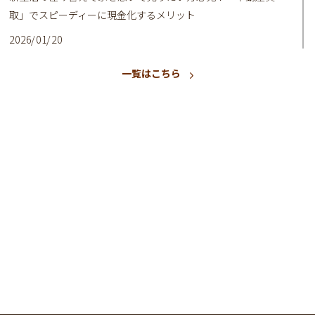
取」でスピーディーに現金化するメリット
2026/01/20
はじめての不動産売却で失敗しない！高く・早く売るための3つ
一覧はこちら
の基本
2025/10/23
相続で名義変更していない方へ！デメリットとリスクを解説
2025/07/20
【相続・空き家問題】放置はリスク大！名義変更から活用まで
賢く対処する方法
2025/04/20
初めての相続不動産売却！よくある疑問と不安を徹底解消！
2025/01/20
マンション買取をするなら！事前に知っておきたいメリット・
デメリットと注意点
2024/11/06