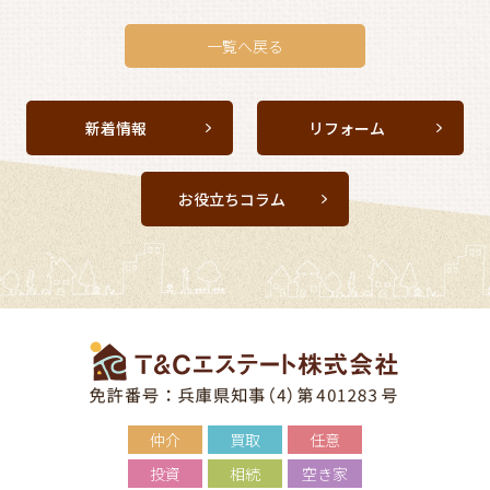
一覧へ戻る
新着情報
リフォーム
お役立ちコラム
仲介
買取
任意
投資
相続
空き家