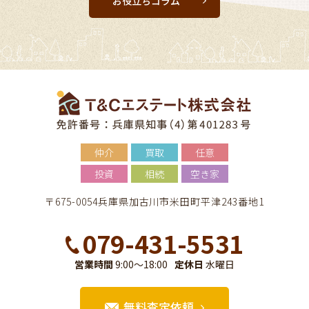
お役立ちコラム
仲介
買取
任意
投資
相続
空き家
〒675-0054兵庫県加古川市米田町平津243番地1
079-431-5531
営業時間
9:00～18:00
定休日
水曜日
無料査定依頼