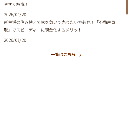
やすく解説！
2026/04/20
新生活の住み替えで家を急いで売りたい方必見！「不動産買
取」でスピーディーに現金化するメリット
2026/01/20
はじめての不動産売却で失敗しない！高く・早く売るための3つ
一覧はこちら
の基本
2025/10/23
相続で名義変更していない方へ！デメリットとリスクを解説
2025/07/20
【相続・空き家問題】放置はリスク大！名義変更から活用まで
賢く対処する方法
2025/04/20
初めての相続不動産売却！よくある疑問と不安を徹底解消！
2025/01/20