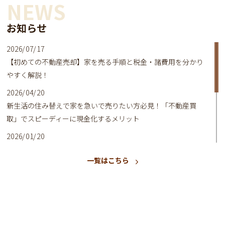
NEWS
お知らせ
2026/07/17
【初めての不動産売却】家を売る手順と税金・諸費用を分かり
やすく解説！
2026/04/20
新生活の住み替えで家を急いで売りたい方必見！「不動産買
取」でスピーディーに現金化するメリット
2026/01/20
はじめての不動産売却で失敗しない！高く・早く売るための3つ
一覧はこちら
の基本
2025/10/23
相続で名義変更していない方へ！デメリットとリスクを解説
2025/07/20
【相続・空き家問題】放置はリスク大！名義変更から活用まで