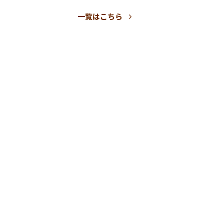
動産買取」でスピーディーに現金化するメリ
一覧はこちら
めての不動産売却で失敗しない！高く・早く
ための3つの基本
で名義変更していない方へ！デメリットとリ
を解説
続・空き家問題】放置はリスク大！名義変更
活用まで賢く対処する方法
ての相続不動産売却！よくある疑問と不安を
解消！
ション買取をするなら！事前に知っておきた
リット・デメリットと注意点
早く売るなら不動産買取がおすすめ！売却ま