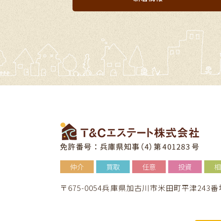
仲介
買取
任意
投資
相
〒675-0054兵庫県加古川市米田町平津243番