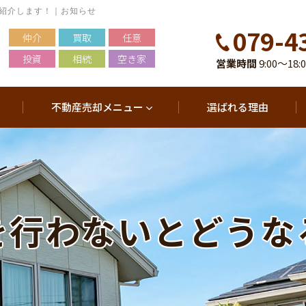
紹介します！｜お知らせ
079-4
仲介
買取
任意
投資
相続
空き家
営業時間
9:00～18:
不動産売却メニュー
選ばれる理由
理を行わないとどう